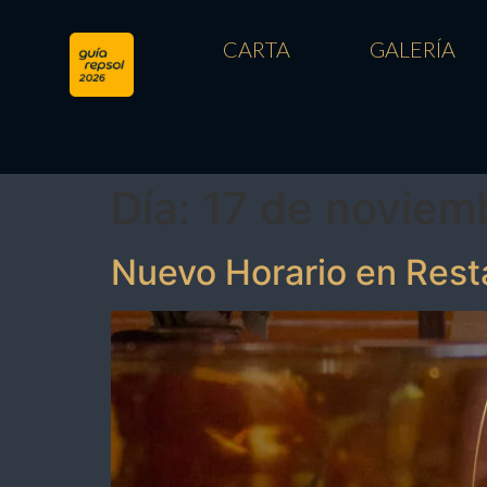
CARTA
GALERÍA
Día:
17 de noviem
Nuevo Horario en Rest