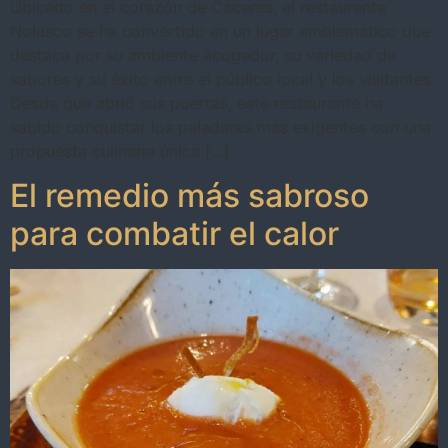
Ubicado en el corazón de Cáceres, el restaurante
Nolasco se ha convertido en un lugar emblemático que
destaca por su ambiente acogedor, su variedad de
sabores y su éxito entre el público local y los visitantes.
Desde que abrió sus puertas, este restaurante ha
sabido conquistar los paladares más exigentes con una
propuesta culinaria única […]
El remedio más sabroso
para combatir el calor