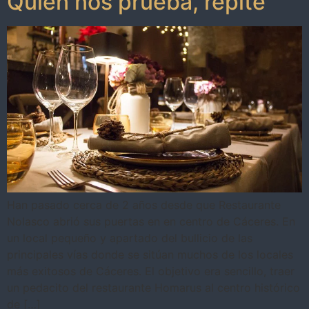
Quien nos prueba, repite
Han pasado cerca de 2 años desde que Restaurante
Nolasco abrió sus puertas en en centro de Cáceres. En
un local pequeño y apartado del bullicio de las
principales vías donde se sitúan muchos de los locales
más exitosos de Cáceres. El objetivo era sencillo, traer
un pedacito del restaurante Homarus al centro histórico
de […]